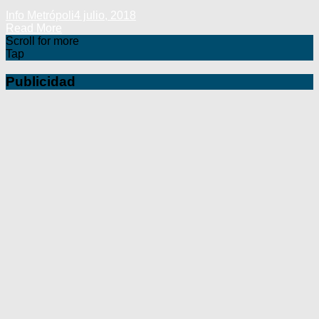
Info Metrópoli
4 julio, 2018
Read More
Scroll for more
Tap
Publicidad