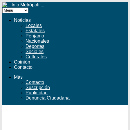
Noticias
Locales
Estatales
Penjamo
Nacionales
Deportes
Sociales
Culturales
Opinión
Contacto
Más
Contacto
Suscripción
Publicidad
Denuncia Ciudadana
Facebook
Twitter
YouTube