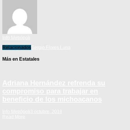
Info Metrópoli
Relacionados
Sergio Flores Luna
Más en Estatales
Adriana Hernández refrenda su
compromiso para trabajar en
beneficio de los michoacanos
Info Metrópoli
3 octubre, 2018
Read More