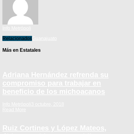
Info Metrópoli
Relacionados
Guanajuato
Más en Estatales
Adriana Hernández refrenda su
compromiso para trabajar en
beneficio de los michoacanos
Info Metrópoli
3 octubre, 2018
Read More
Ruiz Cortines y López Mateos,