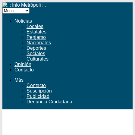
Noticias
Locales
Estatales
Penjamo
Nacionales
Deportes
Sociales
Culturales
Opinión
Contacto
Más
Contacto
Suscripción
Publicidad
Denuncia Ciudadana
Facebook
Twitter
YouTube