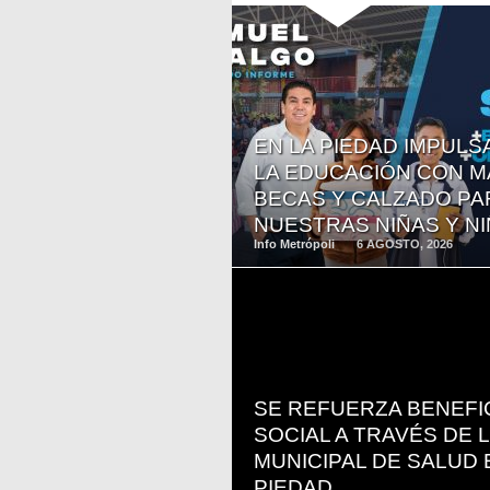
READ
MORE
EN LA PIEDAD IMPUL
LA EDUCACIÓN CON M
BECAS Y CALZADO PA
NUESTRAS NIÑAS Y N
Info Metrópoli
6 AGOSTO, 2026
READ
MORE
SE REFUERZA BENEFI
SOCIAL A TRAVÉS DE 
MUNICIPAL DE SALUD 
PIEDAD