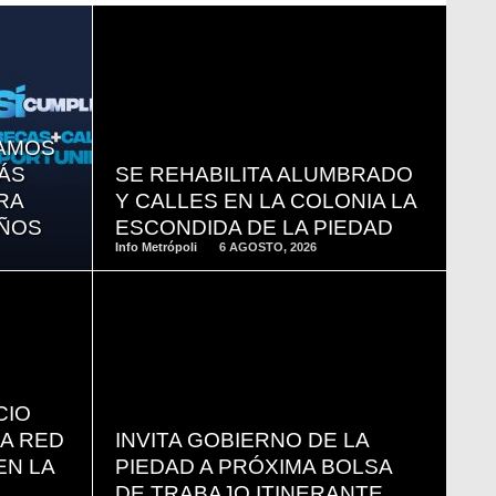
READ
MORE
SAMOS
ÁS
SE REHABILITA ALUMBRADO
RA
Y CALLES EN LA COLONIA LA
IÑOS
ESCONDIDA DE LA PIEDAD
Info Metrópoli
6 AGOSTO, 2026
READ
MORE
CIO
LA RED
INVITA GOBIERNO DE LA
EN LA
PIEDAD A PRÓXIMA BOLSA
DE TRABAJO ITINERANTE