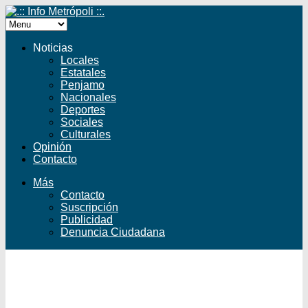
Noticias
Locales
Estatales
Penjamo
Nacionales
Deportes
Sociales
Culturales
Opinión
Contacto
Más
Contacto
Suscripción
Publicidad
Denuncia Ciudadana
Facebook
Twitter
YouTube