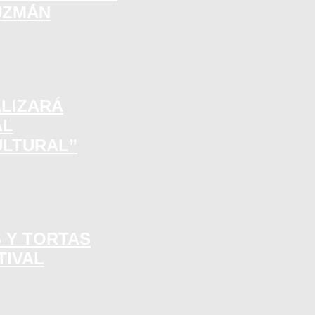
UZMÁN
ALIZARÁ
AL
ULTURAL”
S Y TORTAS
TIVAL