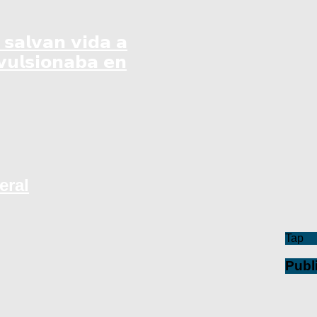
 𝘀𝗮𝗹𝘃𝗮𝗻 𝘃𝗶𝗱𝗮 𝗮
𝘂𝗹𝘀𝗶𝗼𝗻𝗮𝗯𝗮 𝗲𝗻
eral
Tap
Publ