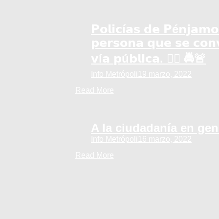
𝗣𝗼𝗹𝗶𝗰í𝗮𝘀 𝗱𝗲 𝗣é𝗻𝗷𝗮𝗺𝗼
𝗽𝗲𝗿𝘀𝗼𝗻𝗮 𝗾𝘂𝗲 𝘀𝗲 𝗰𝗼𝗻
𝘃í𝗮 𝗽ú𝗯𝗹𝗶𝗰𝗮. 👮‍♂️ 🚔🚨
Info Metrópoli
19 marzo, 2022
Read More
A la ciudadanía en gen
Info Metrópoli
16 marzo, 2022
Read More