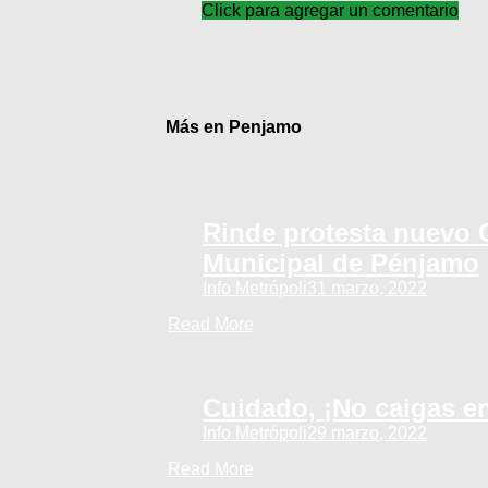
Click para agregar un comentario
Más en Penjamo
Rinde protesta nuevo 
Municipal de Pénjamo
Info Metrópoli
31 marzo, 2022
Read More
Cuidado, ¡No caigas en
Info Metrópoli
29 marzo, 2022
Read More