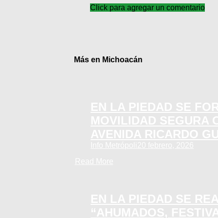
Click para agregar un comentario
Más en Michoacán
EN LA PIEDAD SE FO
MOVILIDAD SEGURA 
AVENIDA RICARDO G
Info Metrópoli
20 febrero, 2026
Read More
EN LA PIEDAD SE RE
“AHUMADOS, FESTIV