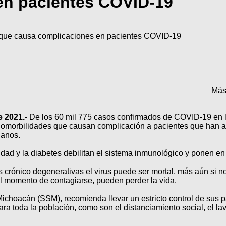
en pacientes COVID-19
d que causa complicaciones en pacientes COVID-19
Más
e 2021.-
De los 60 mil 775 casos confirmados de COVID-19 en la
 comorbilidades que causan complicación a pacientes que han ad
canos.
dad y la diabetes debilitan el sistema inmunológico y ponen en 
crónico degenerativas el virus puede ser mortal, más aún si no
l momento de contagiarse, pueden perder la vida.
 Michoacán (SSM), recomienda llevar un estricto control de sus 
ra toda la población, como son el distanciamiento social, el l