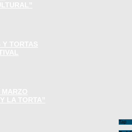
ULTURAL”
S Y TORTAS
TIVAL
E MARZO
 Y LA TORTA”
Tap