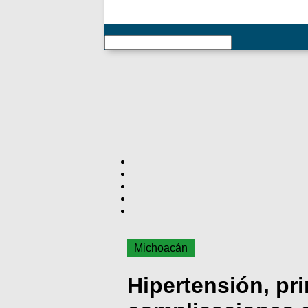
RSS
Michoacán
Hipertensión, pr