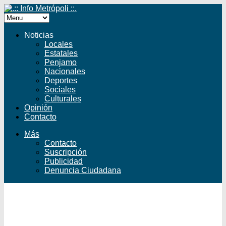
Noticias
Locales
Estatales
Penjamo
Nacionales
Deportes
Sociales
Culturales
Opinión
Contacto
Más
Contacto
Suscripción
Publicidad
Denuncia Ciudadana
Facebook
Twitter
YouTube