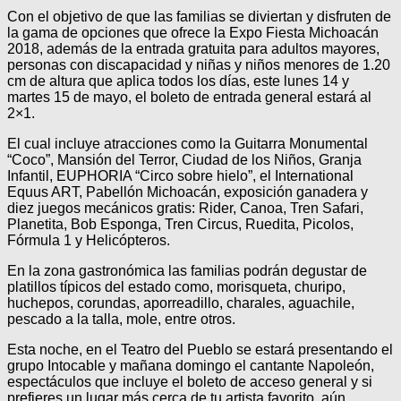
Con el objetivo de que las familias se diviertan y disfruten de
la gama de opciones que ofrece la Expo Fiesta Michoacán
2018, además de la entrada gratuita para adultos mayores,
personas con discapacidad y niñas y niños menores de 1.20
cm de altura que aplica todos los días, este lunes 14 y
martes 15 de mayo, el boleto de entrada general estará al
2×1.
El cual incluye atracciones como la Guitarra Monumental
“Coco”, Mansión del Terror, Ciudad de los Niños, Granja
Infantil, EUPHORIA “Circo sobre hielo”, el International
Equus ART, Pabellón Michoacán, exposición ganadera y
diez juegos mecánicos gratis: Rider, Canoa, Tren Safari,
Planetita, Bob Esponga, Tren Circus, Ruedita, Picolos,
Fórmula 1 y Helicópteros.
En la zona gastronómica las familias podrán degustar de
platillos típicos del estado como, morisqueta, churipo,
huchepos, corundas, aporreadillo, charales, aguachile,
pescado a la talla, mole, entre otros.
Esta noche, en el Teatro del Pueblo se estará presentando el
grupo Intocable y mañana domingo el cantante Napoleón,
espectáculos que incluye el boleto de acceso general y si
prefieres un lugar más cerca de tu artista favorito, aún