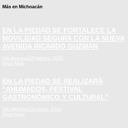
Más en Michoacán
EN LA PIEDAD SE FORTALECE LA
MOVILIDAD SEGURA CON LA NUEVA
AVENIDA RICARDO GUZMÁN
Info Metrópoli
20 febrero, 2026
Read More
EN LA PIEDAD SE REALIZARÁ
“AHUMADOS, FESTIVAL
GASTRONÓMICO Y CULTURAL”
Info Metrópoli
26 marzo, 2024
Read More