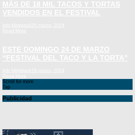
MÁS DE 18 MIL TACOS Y TORTAS
VENDIDOS EN EL FESTIVAL
Info Metrópoli
25 marzo, 2024
Read More
ESTE DOMINGO 24 DE MARZO
“FESTIVAL DEL TACO Y LA TORTA”
Info Metrópoli
19 marzo, 2024
Read More
Scroll for more
Tap
Publicidad