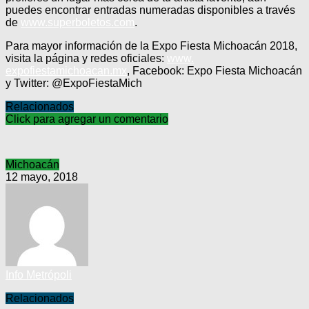
puedes encontrar entradas numeradas disponibles a través
de
www.superboletos.com
.
Para mayor información de la Expo Fiesta Michoacán 2018,
visita la página y redes oficiales:
www.
expofiestamichoacan.mx
, Facebook: Expo Fiesta Michoacán
y Twitter: @ExpoFiestaMich
Relacionados
Click para agregar un comentario
Michoacán
12 mayo, 2018
Info Metrópoli
Relacionados