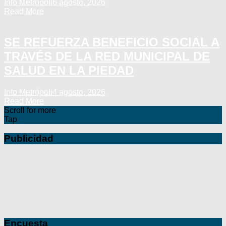
Info Metrópoli
6 agosto, 2026
Read More
SE REFUERZA BENEFICIO SOCIAL A
TRAVÉS DE LA RED MUNICIPAL DE
SALUD EN LA PIEDAD
Info Metrópoli
4 agosto, 2026
Read More
Scroll for more
Tap
Publicidad
Encuesta