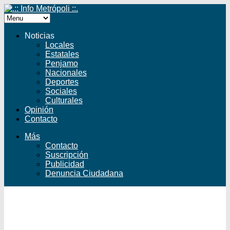
Noticias
Locales
Estatales
Penjamo
Nacionales
Deportes
Sociales
Culturales
Opinión
Contacto
Más
Contacto
Suscripción
Publicidad
Denuncia Ciudadana
Facebook
Twitter
YouTube