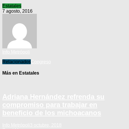
Estatales
7 agosto, 2016
Info Metrópoli
Relacionados
Congreso
Más en Estatales
Adriana Hernández refrenda su
compromiso para trabajar en
beneficio de los michoacanos
Info Metrópoli
3 octubre, 2018