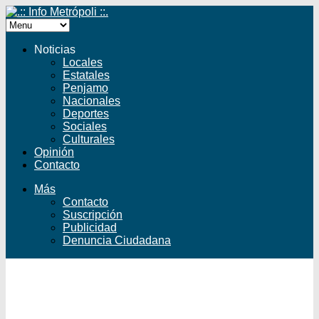
Noticias
Locales
Estatales
Penjamo
Nacionales
Deportes
Sociales
Culturales
Opinión
Contacto
Más
Contacto
Suscripción
Publicidad
Denuncia Ciudadana
Facebook
Twitter
YouTube