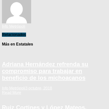
Info Metrópoli
Relacionados
Más en Estatales
Adriana Hernández refrenda su
compromiso para trabajar en
beneficio de los michoacanos
Info Metrópoli
3 octubre, 2018
Read More
Ruiz Cortines y López Mateos,