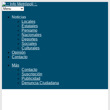
Noticias
Locales
Estatales
Penjamo
Nacionales
Deportes
Sociales
Culturales
Opinión
Contacto
Más
Contacto
Suscripción
Publicidad
Denuncia Ciudadana
Facebook
Twitter
YouTube