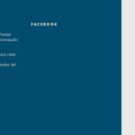
FACEBOOK
Piedad
uanajuato
ara crear
tudes del