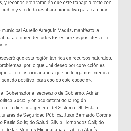
s, y reconocieron también que este trabajo directo con
s inédito y sin duda resultará productivo para cambiar
 municipal Aurelio Arreguín Madriz, manifestó la
tal para emprender todos los esfuerzos posibles a fin
ante.
severó que esta región tan rica en recursos naturales,
 problemas, por lo que «mi deseo por convicción es
junta con los ciudadanos, que no tengamos miedo a
n sentido positivo, para eso es este espacio».
l Gobernador el secretario de Gobierno, Adrián
olítica Social y enlace estatal de la región
to; la directora general del Sistema DIF Estatal,
itulares de Seguridad Pública, Juan Bernardo Corona
o Frutis Solís; de Salud, Silvia Hernández Cali; de
llo de las Mujeres Michoacanas, Fabiola Alanís