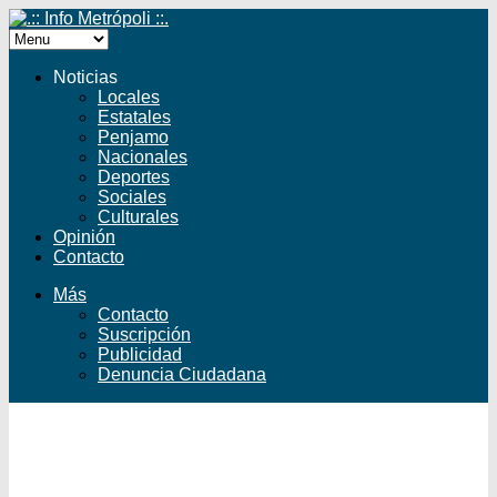
Noticias
Locales
Estatales
Penjamo
Nacionales
Deportes
Sociales
Culturales
Opinión
Contacto
Más
Contacto
Suscripción
Publicidad
Denuncia Ciudadana
Facebook
Twitter
YouTube