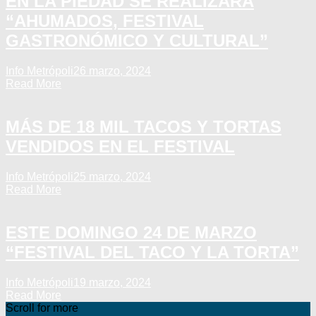
EN LA PIEDAD SE REALIZARÁ
“AHUMADOS, FESTIVAL
GASTRONÓMICO Y CULTURAL”
Info Metrópoli
26 marzo, 2024
Read More
MÁS DE 18 MIL TACOS Y TORTAS
VENDIDOS EN EL FESTIVAL
Info Metrópoli
25 marzo, 2024
Read More
ESTE DOMINGO 24 DE MARZO
“FESTIVAL DEL TACO Y LA TORTA”
Info Metrópoli
19 marzo, 2024
Read More
Scroll for more