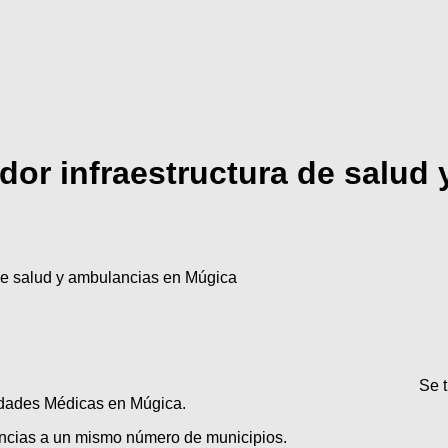
or infraestructura de salud
de salud y ambulancias en Múgica
Se t
nidades Médicas en Múgica.
ancias a un mismo número de municipios.