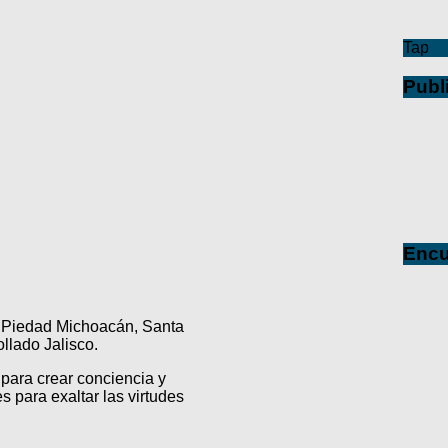
Tap
Publ
Encu
a Piedad Michoacán, Santa
lado Jalisco.
para crear conciencia y
s para exaltar las virtudes