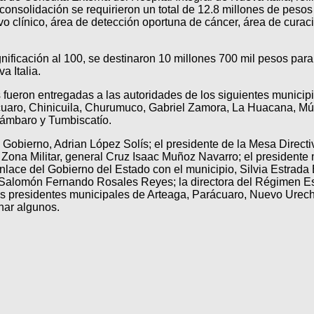
consolidación se requirieron un total de 12.8 millones de pesos
vo clínico, área de detección oportuna de cáncer, área de curaci
nificación al 100, se destinaron 10 millones 700 mil pesos par
 Italia.
fueron entregadas a las autoridades de los siguientes municip
uaro, Chinicuila, Churumuco, Gabriel Zamora, La Huacana, M
ámbaro y Tumbiscatío.
e Gobierno, Adrian López Solís; el presidente de la Mesa Direct
Zona Militar, general Cruz Isaac Muñoz Navarro; el presidente
enlace del Gobierno del Estado con el municipio, Silvia Estrada 
alomón Fernando Rosales Reyes; la directora del Régimen Est
os presidentes municipales de Arteaga, Parácuaro, Nuevo Urec
nar algunos.