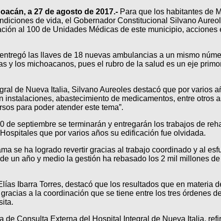
hoacán, a 27 de agosto de 2017.-
Para que los habitantes de M
ondiciones de vida, el Gobernador Constitucional Silvano Aureo
icación al 100 de Unidades Médicas de este municipio, acciones 
l entregó las llaves de 18 nuevas ambulancias a un mismo núme
las y los michoacanos, pues el rubro de la salud es un eje prim
egral de Nueva Italia, Silvano Aureoles destacó que por varios a
en instalaciones, abastecimiento de medicamentos, entre otros
ursos para poder atender este tema”.
20 de septiembre se terminarán y entregarán los trabajos de reh
Hospitales que por varios años su edificación fue olvidada.
a se ha logrado revertir gracias al trabajo coordinado y al es
e un año y medio la gestión ha rebasado los 2 mil millones de
Elías Ibarra Torres, destacó que los resultados que en materia 
gracias a la coordinación que se tiene entre los tres órdenes d
ita.
 de Consulta Externa del Hospital Integral de Nueva Italia, refir