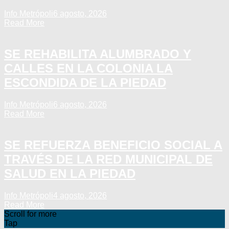
Info Metrópoli
6 agosto, 2026
Read More
SE REHABILITA ALUMBRADO Y
CALLES EN LA COLONIA LA
ESCONDIDA DE LA PIEDAD
Info Metrópoli
6 agosto, 2026
Read More
SE REFUERZA BENEFICIO SOCIAL A
TRAVÉS DE LA RED MUNICIPAL DE
SALUD EN LA PIEDAD
Info Metrópoli
4 agosto, 2026
Read More
Scroll for more
Tap