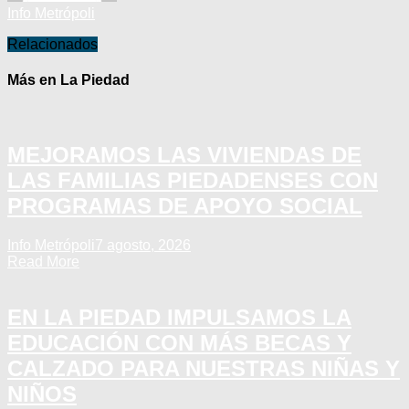
Info Metrópoli
Relacionados
Más en La Piedad
MEJORAMOS LAS VIVIENDAS DE
LAS FAMILIAS PIEDADENSES CON
PROGRAMAS DE APOYO SOCIAL
Info Metrópoli
7 agosto, 2026
Read More
EN LA PIEDAD IMPULSAMOS LA
EDUCACIÓN CON MÁS BECAS Y
CALZADO PARA NUESTRAS NIÑAS Y
NIÑOS