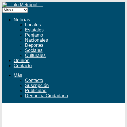
Noticias
Locales
Estatales
Penjamo
Nacionales
Deportes
Sociales
Culturales
Opinión
Contacto
Más
Contacto
Suscripción
Publicidad
Denuncia Ciudadana
Facebook
Twitter
YouTube