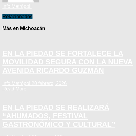
Info Metrópoli
Relacionados
Más en Michoacán
EN LA PIEDAD SE FORTALECE LA
MOVILIDAD SEGURA CON LA NUEVA
AVENIDA RICARDO GUZMÁN
Info Metrópoli
20 febrero, 2026
Read More
EN LA PIEDAD SE REALIZARÁ
“AHUMADOS, FESTIVAL
GASTRONÓMICO Y CULTURAL”