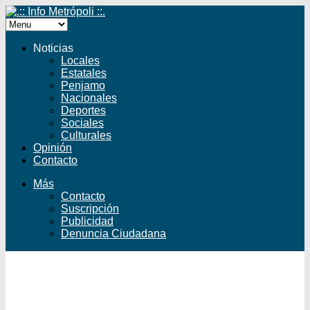
Noticias
Locales
Estatales
Penjamo
Nacionales
Deportes
Sociales
Culturales
Opinión
Contacto
Más
Contacto
Suscripción
Publicidad
Denuncia Ciudadana
Facebook
Twitter
YouTube