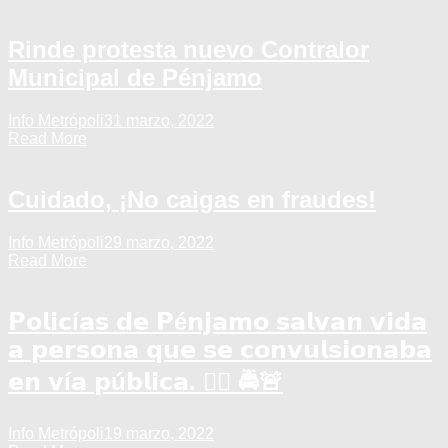
Rinde protesta nuevo Contralor
Municipal de Pénjamo
Info Metrópoli
31 marzo, 2022
Read More
Cuidado, ¡No caigas en fraudes!
Info Metrópoli
29 marzo, 2022
Read More
𝗣𝗼𝗹𝗶𝗰í𝗮𝘀 𝗱𝗲 𝗣é𝗻𝗷𝗮𝗺𝗼 𝘀𝗮𝗹𝘃𝗮𝗻 𝘃𝗶𝗱𝗮
𝗮 𝗽𝗲𝗿𝘀𝗼𝗻𝗮 𝗾𝘂𝗲 𝘀𝗲 𝗰𝗼𝗻𝘃𝘂𝗹𝘀𝗶𝗼𝗻𝗮𝗯𝗮
𝗲𝗻 𝘃í𝗮 𝗽ú𝗯𝗹𝗶𝗰𝗮. 👮‍♂️ 🚔🚨
Info Metrópoli
19 marzo, 2022