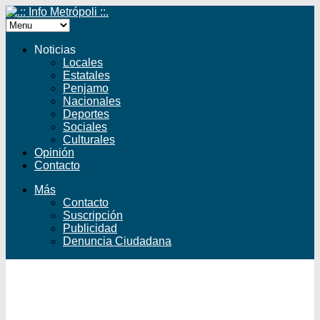
Noticias
Locales
Estatales
Penjamo
Nacionales
Deportes
Sociales
Culturales
Opinión
Contacto
Más
Contacto
Suscripción
Publicidad
Denuncia Ciudadana
Facebook
Twitter
YouTube