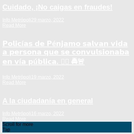
Cuidado, ¡No caigas en fraudes!
Info Metrópoli
29 marzo, 2022
Read More
𝗣𝗼𝗹𝗶𝗰í𝗮𝘀 𝗱𝗲 𝗣é𝗻𝗷𝗮𝗺𝗼 𝘀𝗮𝗹𝘃𝗮𝗻 𝘃𝗶𝗱𝗮
𝗮 𝗽𝗲𝗿𝘀𝗼𝗻𝗮 𝗾𝘂𝗲 𝘀𝗲 𝗰𝗼𝗻𝘃𝘂𝗹𝘀𝗶𝗼𝗻𝗮𝗯𝗮
𝗲𝗻 𝘃í𝗮 𝗽ú𝗯𝗹𝗶𝗰𝗮. 👮‍♂️ 🚔🚨
Info Metrópoli
19 marzo, 2022
Read More
A la ciudadanía en general
Info Metrópoli
16 marzo, 2022
Read More
Scroll for more
Tap