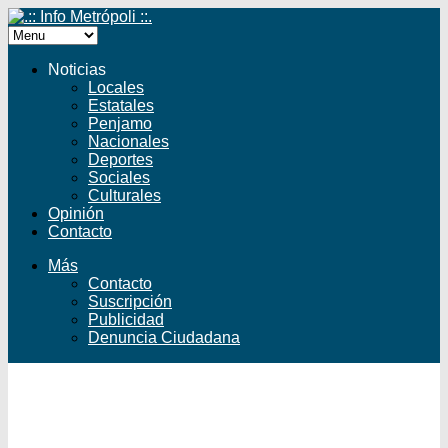
Noticias
Locales
Estatales
Penjamo
Nacionales
Deportes
Sociales
Culturales
Opinión
Contacto
Más
Contacto
Suscripción
Publicidad
Denuncia Ciudadana
Facebook
Twitter
YouTube