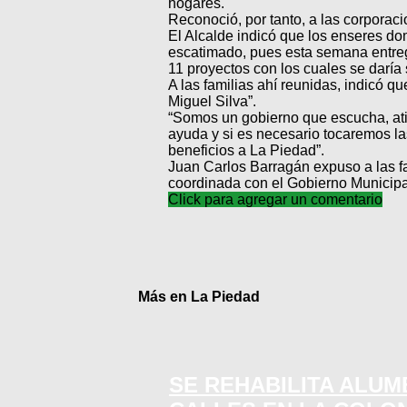
hogares.
Reconoció, por tanto, a las corporaci
El Alcalde indicó que los enseres do
escatimado, pues esta semana entre
11 proyectos con los cuales se daría 
A las familias ahí reunidas, indicó qu
Miguel Silva”.
“Somos un gobierno que escucha, at
ayuda y si es necesario tocaremos la
beneficios a La Piedad”.
Juan Carlos Barragán expuso a las fa
coordinada con el Gobierno Municipa
Click para agregar un comentario
Más en La Piedad
SE REHABILITA ALU