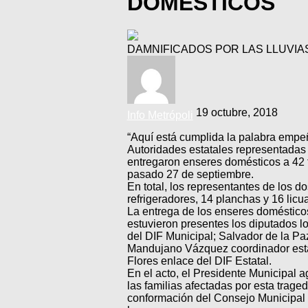
DOMÉSTICOS
DAMNIFICADOS POR LAS LLUVI
19 octubre, 2018
Info Metrópoli
“Aquí está cumplida la palabra empe
Autoridades estatales representadas p
entregaron enseres domésticos a 42 f
pasado 27 de septiembre.
En total, los representantes de los d
refrigeradores, 14 planchas y 16 licu
La entrega de los enseres domésticos
estuvieron presentes los diputados l
del DIF Municipal; Salvador de la Pa
Mandujano Vázquez coordinador estat
Flores enlace del DIF Estatal.
En el acto, el Presidente Municipal a
las familias afectadas por esta trag
conformación del Consejo Municipal d