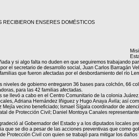
AS RECIBIERON ENSERES DOMÉSTICOS
Mis
Esta
ñada y si algo falta no duden en que seguiremos trabajando par
or el secretario de desarrollo social, Juan Carlos Barragán Vel
amilias que fueron afectadas por el desbordamiento del río Ler
os niveles de gobierno entregaron 36 bases para colchón, 66 col
adoras, para las 42 familias afectadas.
 se llevó a cabo en el Centro Comunitario de la colonia Juárez
ocales, Adriana Hernández Iñiguez y Hugo Anaya Ávila; así como
z Mejía vecino beneficiado; Ismael Sígala coordinador de aten
al de Protección Civil; Daniel Montoya Canales representante
gradeció al Gobernador del Estado y a los diputados locales pre
edia que se dio a pesar de las acciones preventivas que como go
e Protección Civil con quien se trabajó para mitigar los daños 