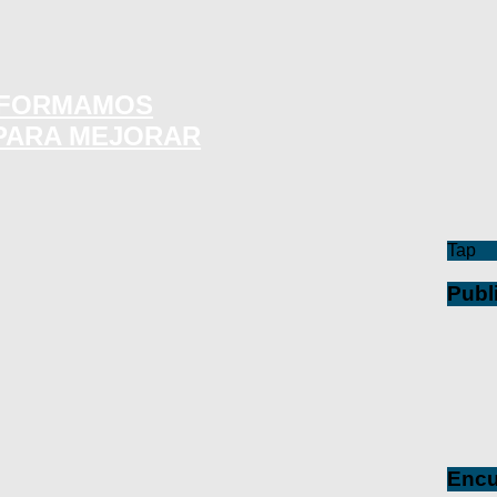
SFORMAMOS
 PARA MEJORAR
Tap
Publ
Encu