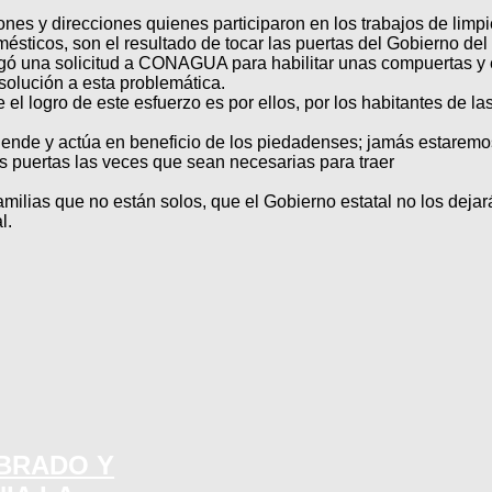
ones y direcciones quienes participaron en los trabajos de limpi
mésticos, son el resultado de tocar las puertas del Gobierno de
gó una solicitud a CONAGUA para habilitar unas compuertas y 
solución a esta problemática.
e el logro de este esfuerzo es por ellos, por los habitantes de la
iende y actúa en beneficio de los piedadenses; jamás estarem
s puertas las veces que sean necesarias para traer
milias que no están solos, que el Gobierno estatal no los dejar
l.
MBRADO Y