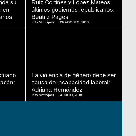
nda su
Ruiz Cortines y López Mateos,
r en
últimos gobiernos republicanos:
canos
Beatriz Pagés
Info Metrópoli
28 AGOSTO, 2018
READ
MORE
ctuado
La violencia de género debe ser
oacán:
causa de incapacidad laboral:
Adriana Hernández
Info Metrópoli
4 JULIO, 2018