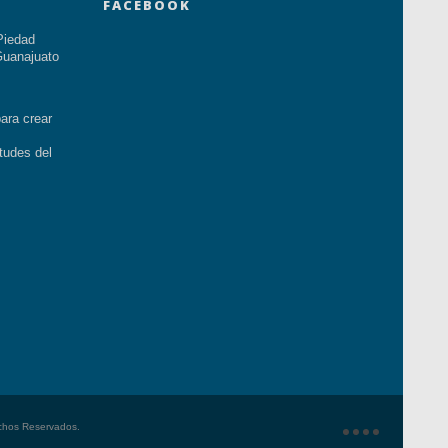
FACEBOOK
Piedad
uanajuato
ara crear
tudes del
echos Reservados.