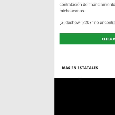
contratación de financiamient
michoacanos.
[Slideshow "2207" no encontr
CLICK
MÁS EN ESTATALES
READ
MORE