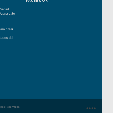
FACEBOOK
Piedad
uanajuato
ara crear
tudes del
echos Reservados.