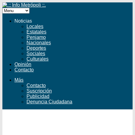
Noticias
Locales
Estatales
Penjamo
Nacionales
Deportes
Sociales
Culturales
Opinión
Contacto
Más
Contacto
Suscripción
Publicidad
Denuncia Ciudadana
Facebook
Twitter
YouTube