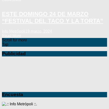
ESTE DOMINGO 24 DE MARZO
“FESTIVAL DEL TACO Y LA TORTA”
Info Metrópoli
19 marzo, 2024
Read More
Scroll for more
Tap
Publicidad
Encuesta