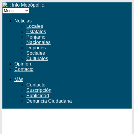
Noticias
Locales
Estatales
Penjamo
Nacionales
Deportes
Sociales
Culturales
Opinión
Contacto
Más
Contacto
Suscripción
Publicidad
Denuncia Ciudadana
Facebook
Twitter
YouTube