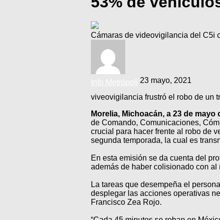
53% de vehículo
Cámaras de videovigilancia del C5i 
23 mayo, 2021
Info Metrópoli
viveovigilancia frustró el robo de un
Morelia, Michoacán, a 23 de mayo 
de Comando, Comunicaciones, Cómputo
crucial para hacer frente al robo de v
segunda temporada, la cual es transm
En esta emisión se da cuenta del pro
además de haber colisionado con al 
La tareas que desempeña el personal
desplegar las acciones operativas nec
Francisco Zea Rojo.
“Cada 45 minutos se roban en México 