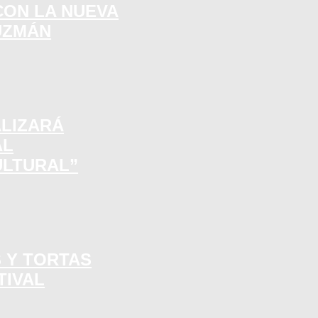
CON LA NUEVA
UZMÁN
ALIZARÁ
AL
ULTURAL”
S Y TORTAS
TIVAL