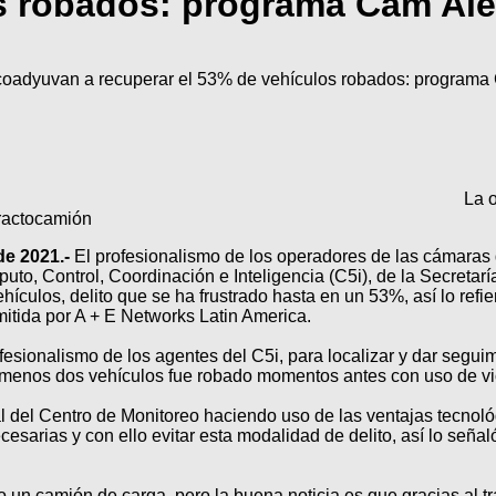
s robados: programa Cam Ale
coadyuvan a recuperar el 53% de vehículos robados: programa
La 
 tractocamión
de 2021.-
El profesionalismo de los operadores de las cámaras d
, Control, Coordinación e Inteligencia (C5i), de la Secretarí
ehículos, delito que se ha frustrado hasta en un 53%, así lo refie
itida por A + E Networks Latin America.
fesionalismo de los agentes del C5i, para localizar y dar segu
menos dos vehículos fue robado momentos antes con uso de vi
 del Centro de Monitoreo haciendo uso de las ventajas tecnoló
esarias y con ello evitar esta modalidad de delito, así lo seña
un camión de carga, pero la buena noticia es que gracias al t