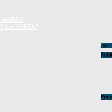
E MARZO
 Y LA TORTA”
Tap
Publ
Encu