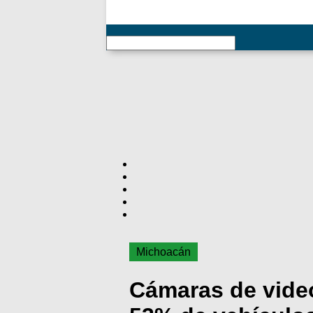
RSS
Michoacán
Cámaras de video