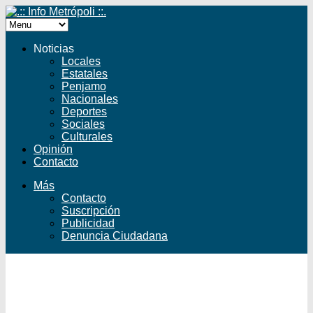
Noticias
Locales
Estatales
Penjamo
Nacionales
Deportes
Sociales
Culturales
Opinión
Contacto
Más
Contacto
Suscripción
Publicidad
Denuncia Ciudadana
Facebook
Twitter
YouTube