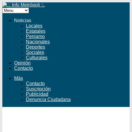
Noticias
Locales
Estatales
Penjamo
Nacionales
Deportes
Sociales
Culturales
Opinión
Contacto
Más
Contacto
Suscripción
Publicidad
Denuncia Ciudadana
Facebook
Twitter
YouTube