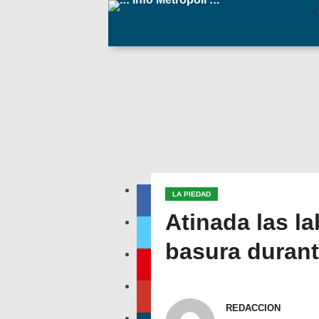
LA PIEDAD
Atinada las l
basura duran
REDACCION