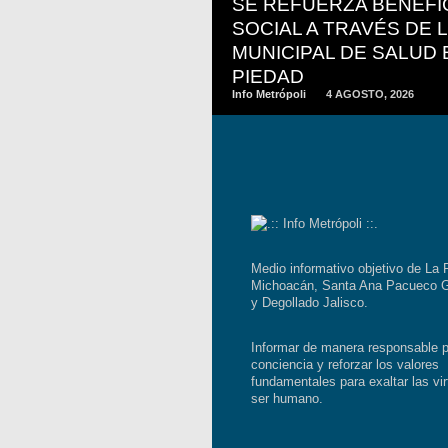
SE REFUERZA BENEFI
SOCIAL A TRAVÉS DE 
MUNICIPAL DE SALUD 
PIEDAD
Info Metrópoli
4 AGOSTO, 2026
Medio informativo objetivo de La 
Michoacán, Santa Ana Pacueco G
y Degollado Jalisco.
Informar de manera responsable p
conciencia y reforzar los valores
fundamentales para exaltar las vir
ser humano.