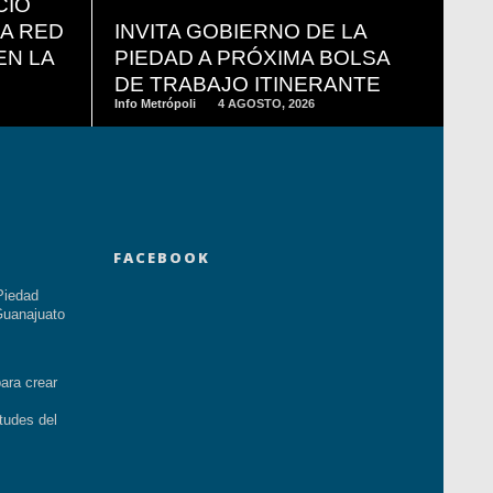
CIO
LA RED
INVITA GOBIERNO DE LA
EN LA
PIEDAD A PRÓXIMA BOLSA
DE TRABAJO ITINERANTE
Info Metrópoli
4 AGOSTO, 2026
FACEBOOK
Piedad
uanajuato
ara crear
tudes del