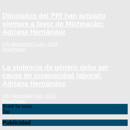
Diputados del PRI han actuado
siempre a favor de Michoacán:
Adriana Hernández
Info Metrópoli
10 julio, 2018
Read More
La violencia de género debe ser
causa de incapacidad laboral:
Adriana Hernández
Info Metrópoli
4 julio, 2018
Read More
Scroll for more
Tap
Publicidad