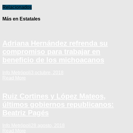
Relacionados
Más en Estatales
Adriana Hernández refrenda su
compromiso para trabajar en
beneficio de los michoacanos
Info Metrópoli
3 octubre, 2018
Read More
Ruiz Cortines y López Mateos,
últimos gobiernos republicanos:
Beatriz Pagés
Info Metrópoli
28 agosto, 2018
Read More