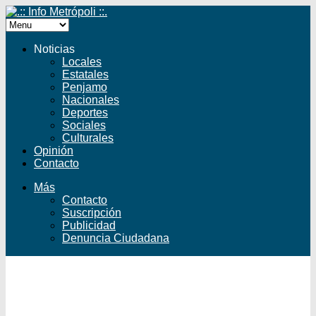
Noticias
Locales
Estatales
Penjamo
Nacionales
Deportes
Sociales
Culturales
Opinión
Contacto
Más
Contacto
Suscripción
Publicidad
Denuncia Ciudadana
Facebook
Twitter
YouTube