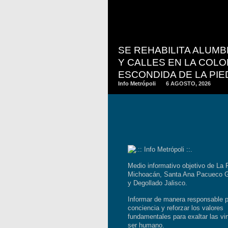
READ
MORE
SE REHABILITA ALUM
Y CALLES EN LA COLO
ESCONDIDA DE LA PI
Info Metrópoli
6 AGOSTO, 2026
Medio informativo objetivo de La 
Michoacán, Santa Ana Pacueco G
y Degollado Jalisco.
Informar de manera responsable p
conciencia y reforzar los valores
fundamentales para exaltar las vir
ser humano.