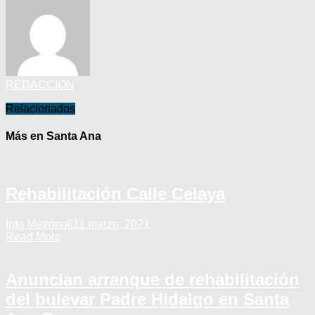
REDACCION
Relacionados
Más en Santa Ana
Rehabilitación Calle Celaya
Info Metrópoli
11 marzo, 2021
Read More
Anuncian arranque de rehabilitación
del bulevar Padre Hidalgo en Santa