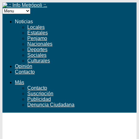
Noticias
Locales
Estatales
Penjamo
Nacionales
Deportes
Sociales
Culturales
Opinión
Contacto
Más
Contacto
Suscripción
Publicidad
Denuncia Ciudadana
Facebook
Twitter
YouTube