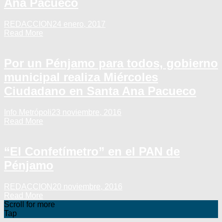
Ana Pacueco
REDACCION
24 enero, 2017
Read More
Por un Pénjamo para todos, gobierno
municipal realiza Miércoles
Ciudadano en Santa Ana Pacueco
Info Metrópoli
23 noviembre, 2016
Read More
“El Confetímetro” en el PAN de
Pénjamo
REDACCION
20 noviembre, 2016
Read More
Scroll for more
Tap