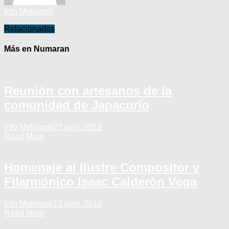
Info Metrópoli
Relacionados
Más en Numaran
Reunión con artesanos de la
comunidad de Japacurío
Info Metrópoli
27 julio, 2018
Read More
Homenaje al Ilustre Compositor y
Filarmónico Isaac Calderón Vega
Info Metrópoli
13 julio, 2018
Read More