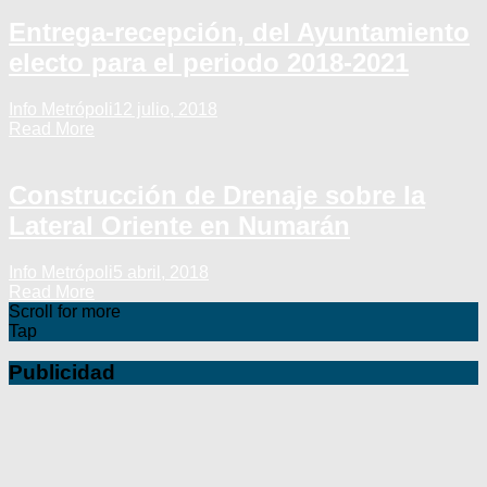
Entrega-recepción, del Ayuntamiento
electo para el periodo 2018-2021
Info Metrópoli
12 julio, 2018
Read More
Construcción de Drenaje sobre la
Lateral Oriente en Numarán
Info Metrópoli
5 abril, 2018
Read More
Scroll for more
Tap
Publicidad