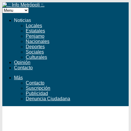
Noticias
Locales
Estatales
Penjamo
Nacionales
Deportes
Sociales
Culturales
Opinión
Contacto
Más
Contacto
Suscripción
Publicidad
Denuncia Ciudadana
Facebook
Twitter
YouTube