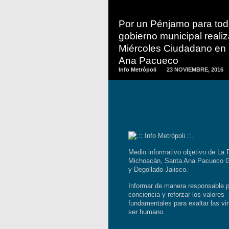
READ
MORE
Por un Pénjamo para tod
gobierno municipal reali
Miércoles Ciudadano en
Ana Pacueco
Info Metrópoli
23 NOVIEMBRE, 2016
Medio informativo objetivo de La 
Michoacán, Santa Ana Pacueco G
y Degollado Jalisco.
Informar de manera responsable p
conciencia y reforzar los valores
fundamentales para exaltar las vir
ser humano.