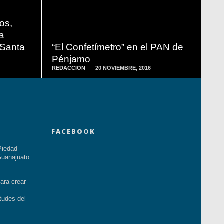
READ
MORE
os,
za
 Santa
“El Confetímetro” en el PAN de
Pénjamo
REDACCION
20 NOVIEMBRE, 2016
FACEBOOK
Piedad
uanajuato
ara crear
tudes del