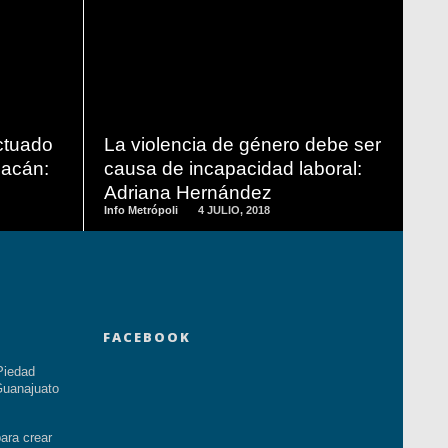
READ
MORE
ctuado
La violencia de género debe ser
oacán:
causa de incapacidad laboral:
Adriana Hernández
Info Metrópoli
4 JULIO, 2018
FACEBOOK
Piedad
uanajuato
ara crear