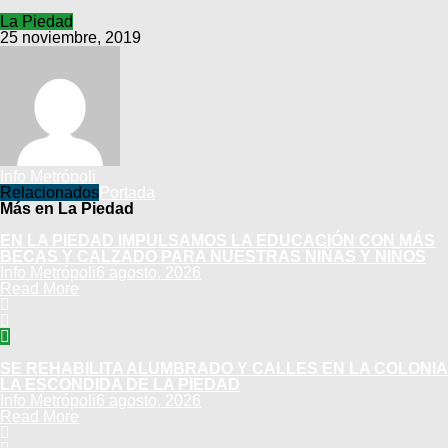
La Piedad
25 noviembre, 2019
Info Metrópoli
Relacionados
Portada
Más en La Piedad
EN LA PIEDAD IMPULSAMOS LA EDUCACIÓN CON MÁS
BECAS Y CALZADO PARA NUESTRAS NIÑAS Y NIÑOS
Info Metrópoli
6 agosto, 2026
Read More
SE REHABILITA ALUMBRADO Y CALLES EN LA COLONIA
LA ESCONDIDA DE LA PIEDAD
Info Metrópoli
6 agosto, 2026
Read More