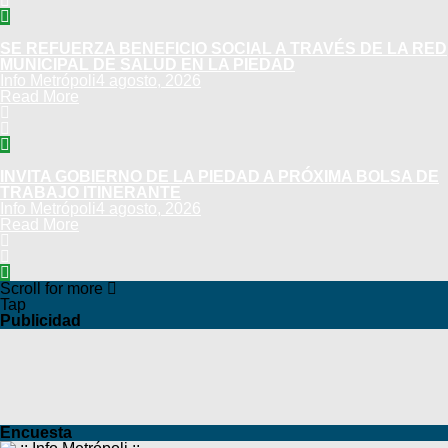
SE REFUERZA BENEFICIO SOCIAL A TRAVÉS DE LA RED
MUNICIPAL DE SALUD EN LA PIEDAD
Info Metrópoli
4 agosto, 2026
Read More
INVITA GOBIERNO DE LA PIEDAD A PRÓXIMA BOLSA DE
TRABAJO ITINERANTE
Info Metrópoli
4 agosto, 2026
Read More
Scroll for more
Tap
Publicidad
Encuesta