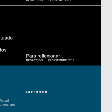
REDACCION
5 FEBRERO, 2017
READ
MORE
ntuado
dos
Para reflexionar…
REDACCION
29 DICIEMBRE, 2016
FACEBOOK
Piedad
uanajuato