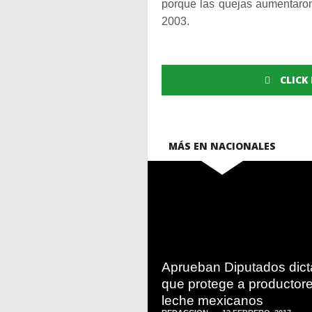
porque las quejas aumentaron
2003.
CLICK
MÁS EN NACIONALES
READ
MORE
Aprueban Diputados dic
que protege a productor
leche mexicanos