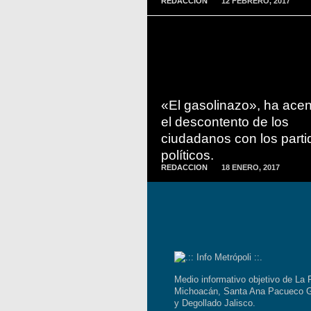
REDACCION
12 FEBRERO, 2017
READ
MORE
«El gasolinazo», ha ace
el descontento de los
ciudadanos con los parti
políticos.
REDACCION
18 ENERO, 2017
Medio informativo objetivo de La 
Michoacán, Santa Ana Pacueco G
y Degollado Jalisco.