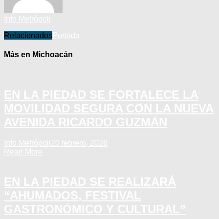
Info Metrópoli
Relacionados
Portada
Más en Michoacán
EN LA PIEDAD SE FORTALECE LA
MOVILIDAD SEGURA CON LA NUEVA
AVENIDA RICARDO GUZMÁN
Info Metrópoli
20 febrero, 2026
Read More
EN LA PIEDAD SE REALIZARÁ
“AHUMADOS, FESTIVAL
GASTRONÓMICO Y CULTURAL”