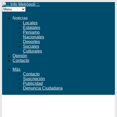
Noticias
Locales
Estatales
Penjamo
Nacionales
Deportes
Sociales
Culturales
Opinión
Contacto
Más
Contacto
Suscripción
Publicidad
Denuncia Ciudadana
Facebook
Twitter
YouTube