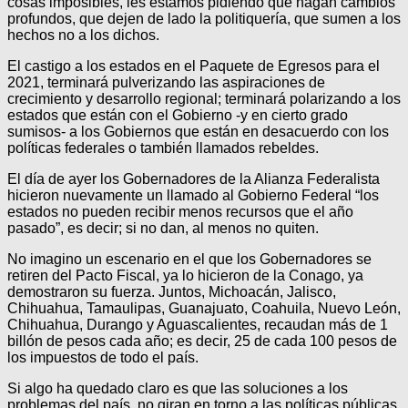
cosas imposibles, les estamos pidiendo que hagan cambios
profundos, que dejen de lado la politiquería, que sumen a los
hechos no a los dichos.
El castigo a los estados en el Paquete de Egresos para el
2021, terminará pulverizando las aspiraciones de
crecimiento y desarrollo regional; terminará polarizando a los
estados que están con el Gobierno -y en cierto grado
sumisos- a los Gobiernos que están en desacuerdo con los
políticas federales o también llamados rebeldes.
El día de ayer los Gobernadores de la Alianza Federalista
hicieron nuevamente un llamado al Gobierno Federal “los
estados no pueden recibir menos recursos que el año
pasado”, es decir; si no dan, al menos no quiten.
No imagino un escenario en el que los Gobernadores se
retiren del Pacto Fiscal, ya lo hicieron de la Conago, ya
demostraron su fuerza. Juntos, Michoacán, Jalisco,
Chihuahua, Tamaulipas, Guanajuato, Coahuila, Nuevo León,
Chihuahua, Durango y Aguascalientes, recaudan más de 1
billón de pesos cada año; es decir, 25 de cada 100 pesos de
los impuestos de todo el país.
Si algo ha quedado claro es que las soluciones a los
problemas del país, no giran en torno a las políticas públicas