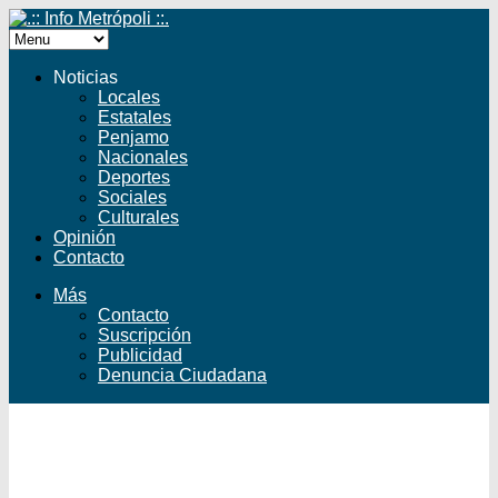
Noticias
Locales
Estatales
Penjamo
Nacionales
Deportes
Sociales
Culturales
Opinión
Contacto
Más
Contacto
Suscripción
Publicidad
Denuncia Ciudadana
Facebook
Twitter
YouTube