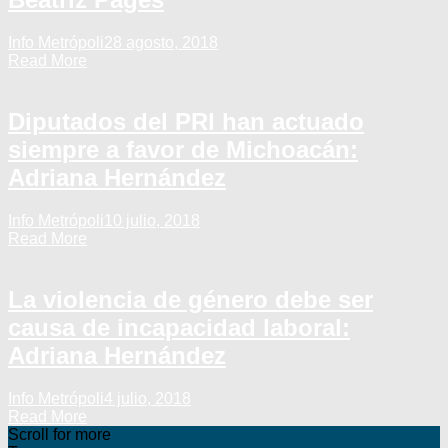
Info Metrópoli
28 agosto, 2018
Read More
Diputados del PRI han actuado
siempre a favor de Michoacán:
Adriana Hernández
Info Metrópoli
10 julio, 2018
Read More
La violencia de género debe ser
causa de incapacidad laboral:
Adriana Hernández
Info Metrópoli
4 julio, 2018
Read More
Scroll for more