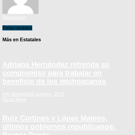
Redaccion
Relacionados
Más en Estatales
Adriana Hernández refrenda su
compromiso para trabajar en
beneficio de los michoacanos
Info Metrópoli
3 octubre, 2018
Read More
Ruiz Cortines y López Mateos,
últimos gobiernos republicanos:
Beatriz Pagés